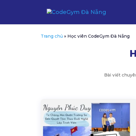
Trang chủ
»
Học viên CodeGym Đà Nẵng
H
Bài viết chuy