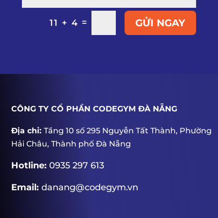
=
GỬI NGAY
11 + 4
CÔNG TY CỔ PHẦN CODEGYM ĐÀ NẴNG
Địa chỉ:
Tầng 10 số 295 Nguyễn Tất Thành, Phường
Hải Châu, Thành phố Đà Nẵng
Hotline:
0935 297 613
Email:
danang@codegym.vn