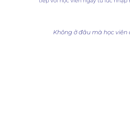
tiếp với học viên ngay từ lúc nhập 
Không ở đâu mà học viên 
Bắt đầu từ số 0
Tập trung nỗ lực
Học liệu đầy đủ
Nhiều giáo viên
Hỗ trợ liên tục
Cam kết việc làm