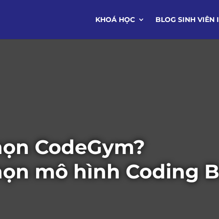
KHOÁ HỌC
BLOG SINH VIÊN 
chọn CodeGym?
chọn mô hình Coding