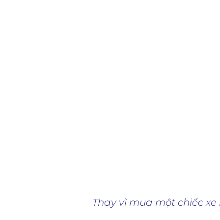
Nhờ áp dụng mô hình học tập mới
do đó rất nhanh chóng nâng cao đ
làm. Thay vì mất từ 2 – 5 năm n
chóng v
Thay vì mua một chiếc xe 