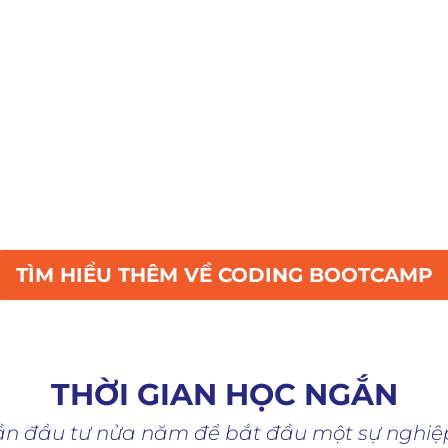
043 người tốt nghiệp
Thời lượng 10 - 24 t
iêng năm 2019 đã có
Độ dài của các chư
043 người tốt nghiệp
trình Coding Bootc
từ các Coding
chỉ từ khoảng 10 – 
ootcamp, tham gia
tuần là một lợi thế r
ngay vào các doanh
lớn so với các mô hì
nghiệp phần mềm.
truyền thống.
TÌM HIỂU THÊM VỀ CODING BOOTCAMP
THỜI GIAN HỌC NGẮN
ần đầu tư nửa năm để bắt đầu một sự nghiệ