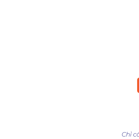
Hơn 500 Bootcamp
23
Có hơn 500 Coding
R
Bootcamp trên toàn thế
23
giới, và tốc độ tăng
trưởng luôn rất cao, năm
B
2020 là 150%.
Chỉ c