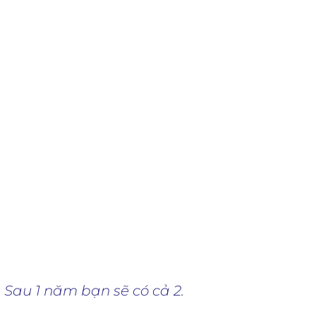
trong một khoảng thời gian ngắn,
p và tham gia vào thị trường việc
Bootcamp cho phép học viên nhanh
nửa năm.
 Sau 1 năm bạn sẽ có cả 2.