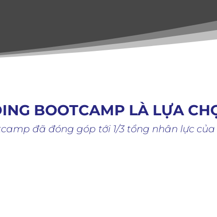
DING BOOTCAMP LÀ LỰA CH
tcamp đã đóng góp tới 1/3 tổng nhân lực c