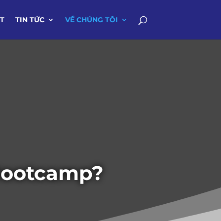
IT
TIN TỨC
VỀ CHÚNG TÔI
 Bootcamp?