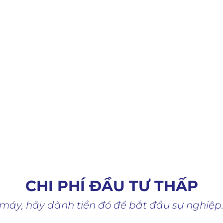
, học viên của CodeGym dồn toàn bộ nỗ lực vào 
ược năng lực, sớm hoàn thành chương trình học tậ
hư ở các mô hình truyền thống, mô hình Coding 
ững tay nghề chỉ trong thời gian ngắn chưa đến 
CHI PHÍ ĐẦU TƯ THẤP
máy, hãy dành tiền đó để bắt đầu sự nghiệp.