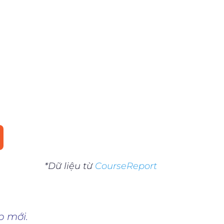
uần
83% có việc làm ngay
ơng
83% là một tỉ lệ rất cao
amp
khi đặt trong tình trạng
24
có rất nhiều người thất
ất
nghiệp như hiện nay.
nh
Riêng tại CodeGym tỉ lệ
có việc làm là 100%.
*Dữ liệu từ
CourseReport
p mới.