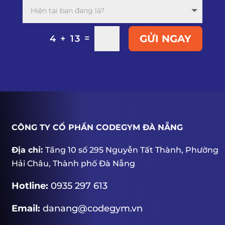
=
GỬI NGAY
4 + 13
CÔNG TY CỔ PHẦN CODEGYM ĐÀ NẴNG
Địa chỉ:
Tầng 10 số 295 Nguyễn Tất Thành, Phường
Hải Châu, Thành phố Đà Nẵng
Hotline:
0935 297 613
Email:
danang@codegym.vn