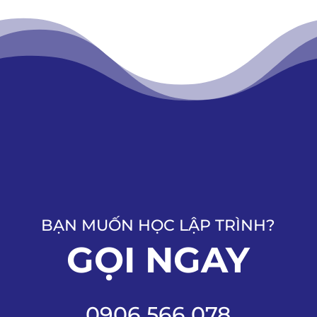
BẠN MUỐN HỌC LẬP TRÌNH?
GỌI NGAY
0906 566 078