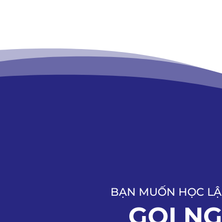
BẠN MUỐN HỌC LẬ
GỌI N