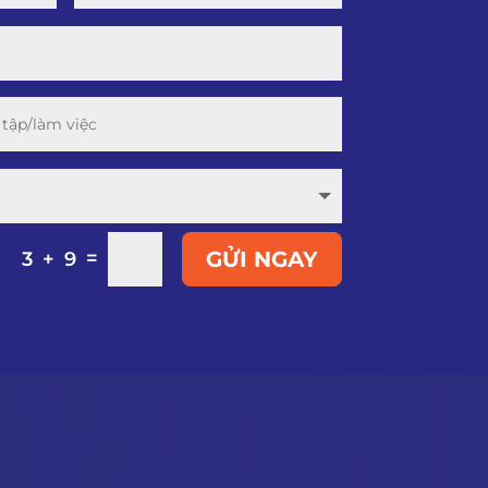
=
GỬI NGAY
3 + 9