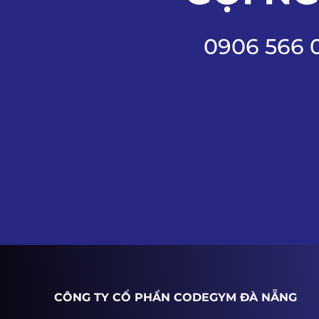
0906 566 
CÔNG TY CỔ PHẦN CODEGYM ĐÀ NẴNG