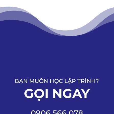
BẠN MUỐN HỌC LẬP TRÌNH?
GỌI NGAY
0906 566 078