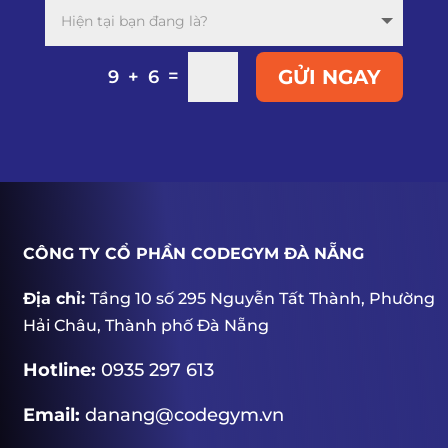
=
GỬI NGAY
9 + 6
CÔNG TY CỔ PHẦN CODEGYM ĐÀ NẴNG
Địa chỉ:
Tầng 10 số 295 Nguyễn Tất Thành, Phường
Hải Châu, Thành phố Đà Nẵng
Hotline:
0935 297 613
Email:
danang@codegym.vn