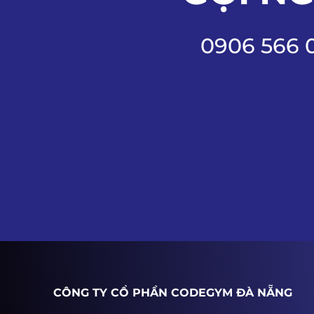
0906 566 
CÔNG TY CỔ PHẦN CODEGYM ĐÀ NẴNG