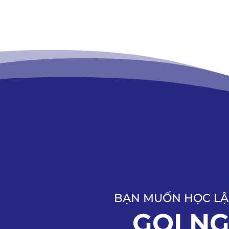
BẠN MUỐN HỌC LẬ
GỌI N