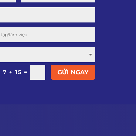
=
GỬI NGAY
7 + 15