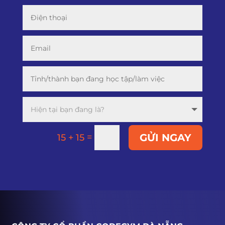
=
GỬI NGAY
15 + 15