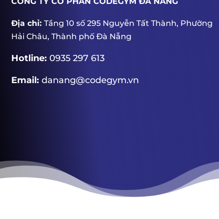
CÔNG TY CỔ PHẦN CODEGYM ĐÀ NẴNG
Địa chỉ:
Tầng 10 số 295 Nguyễn Tất Thành, Phường
Hải Châu, Thành phố Đà Nẵng
Hotline:
0935 297 613
Email:
danang@codegym.vn