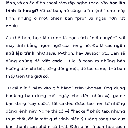
lệnh, và chiếc điện thoại răm rắp nghe theo. Vậy
học lập
trình là học gì?
Về cơ bản, nó cũng là “ra lệnh” cho máy
tính, nhưng ở một phiên bản “pro” và ngầu hơn rất
nhiều.
Cụ thể hơn, học lập trình là học cách “nói chuyện” với
máy tính bằng ngôn ngữ của riêng nó. Đó là các
ngôn
ngữ lập trình
như Java, Python, hay JavaScript… Bạn sẽ
dùng chúng để
viết code
– tức là soạn ra những bản
hướng dẫn chi tiết, từng dòng một, để tạo ra mọi thứ bạn
thấy trên thế giới số.
Từ cái nút “Thêm vào giỏ hàng” trên Shopee, ứng dụng
banking bạn dùng mỗi ngày, cho đến nhân vật game
bạn đang “cày cuốc”, tất cả đều được tạo nên từ những
dòng lệnh này. Nghe thì có vẻ “hacker” phức tạp, nhưng
thực chất, đó là một quá trình biến ý tưởng sáng tạo của
bạn thành sản phẩm có thật. Đơn giản là bạn học cách