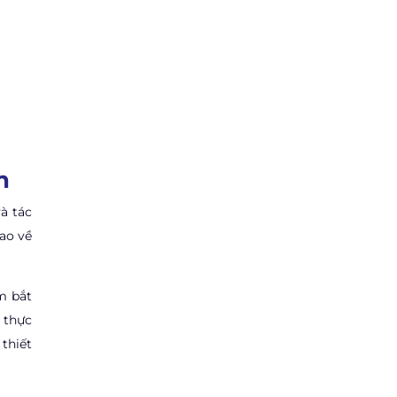
n
à tác
ao về
m bắt
m thực
 thiết