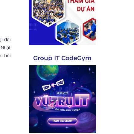
i đối
 Nhật
c hỏi
Group IT CodeGym