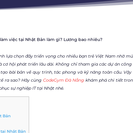
 làm việc tại Nhật Bản làm gì? Lương bao nhiêu?
ành lựa chọn đầy triển vọng cho nhiều bạn trẻ Việt Nam nhờ mứ
 cơ hội phát triển lâu dài. Không chỉ tham gia các dự án công
 tạo bài bản về quy trình, tác phong và kỹ năng toàn cầu. Vậy
 tế ra sao? Hãy cùng
CodeGym Đà Nẵng
khám phá chi tiết tron
phục sự nghiệp IT tại Nhật nhé.
ật Bản
 tại Nhật Bản