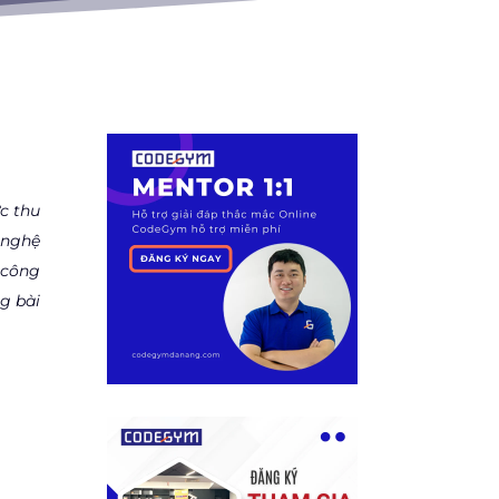
c thu
 nghệ
 công
g bài