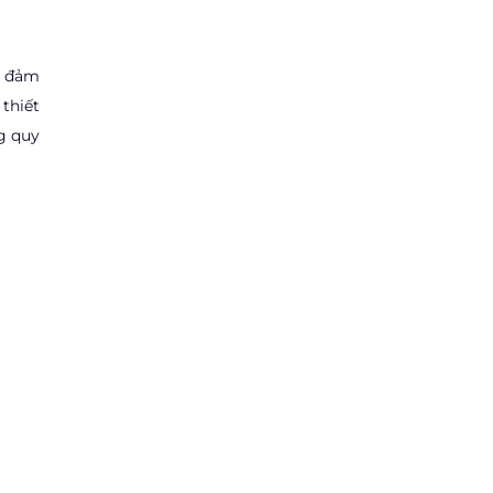
o đảm
thiết
g quy