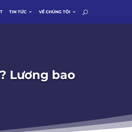
IT
TIN TỨC
VỀ CHÚNG TÔI
gì? Lương bao