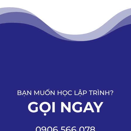
BẠN MUỐN HỌC LẬP TRÌNH?
GỌI NGAY
0906 566 078