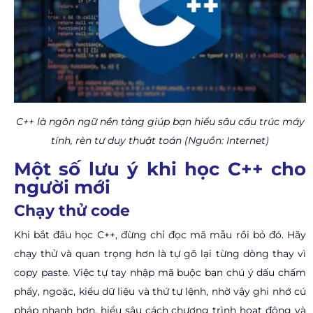
C++ là ngôn ngữ nền tảng giúp bạn hiểu sâu cấu trúc máy
tính, rèn tư duy thuật toán (Nguồn: Internet)
Một số lưu ý khi học C++ cho
người mới
Chạy thử code
Khi bắt đầu học C++, đừng chỉ đọc mã mẫu rồi bỏ đó. Hãy
chạy thử và quan trọng hơn là tự gõ lại từng dòng thay vì
copy paste. Việc tự tay nhập mã buộc bạn chú ý dấu chấm
phẩy, ngoặc, kiểu dữ liệu và thứ tự lệnh, nhờ vậy ghi nhớ cú
pháp nhanh hơn, hiểu sâu cách chương trình hoạt động và