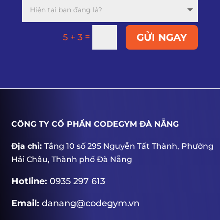
=
GỬI NGAY
5 + 3
CÔNG TY CỔ PHẦN CODEGYM ĐÀ NẴNG
Địa chỉ:
Tầng 10 số 295 Nguyễn Tất Thành, Phường
Hải Châu, Thành phố Đà Nẵng
Hotline:
0935 297 613
Email:
danang@codegym.vn