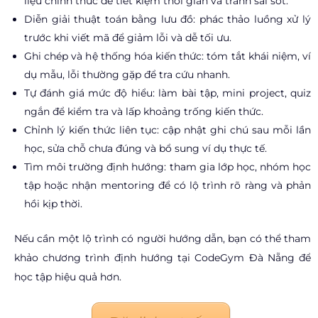
liệu chính thức để tiết kiệm thời gian và tránh sai sót.
Diễn giải thuật toán bằng lưu đồ: phác thảo luồng xử lý
trước khi viết mã để giảm lỗi và dễ tối ưu.
Ghi chép và hệ thống hóa kiến thức: tóm tắt khái niệm, ví
dụ mẫu, lỗi thường gặp để tra cứu nhanh.
Tự đánh giá mức độ hiểu: làm bài tập, mini project, quiz
ngắn để kiểm tra và lấp khoảng trống kiến thức.
Chỉnh lý kiến thức liên tục: cập nhật ghi chú sau mỗi lần
học, sửa chỗ chưa đúng và bổ sung ví dụ thực tế.
Tìm môi trường định hướng: tham gia lớp học, nhóm học
tập hoặc nhận mentoring để có lộ trình rõ ràng và phản
hồi kịp thời.
Nếu cần một lộ trình có người hướng dẫn, bạn có thể tham
khảo chương trình định hướng tại CodeGym Đà Nẵng để
học tập hiệu quả hơn.