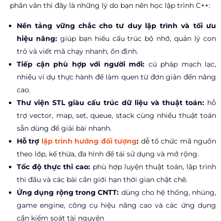
phân vân thì đây là những lý do bạn nên học lập trình C++:
Nền tảng vững chắc cho tư duy lập trình và tối ưu
hiệu năng:
giúp bạn hiểu cấu trúc bộ nhớ, quản lý con
trỏ và viết mã chạy nhanh, ổn định.
Tiếp cận phù hợp với người mới:
cú pháp mạch lạc,
nhiều ví dụ thực hành để làm quen từ đơn giản đến nâng
cao.
Thư viện STL giàu cấu trúc dữ liệu và thuật toán:
hỗ
trợ vector, map, set, queue, stack cùng nhiều thuật toán
sẵn dùng để giải bài nhanh.
Hỗ trợ
lập trình hướng đối tượng
:
dễ tổ chức mã nguồn
theo lớp, kế thừa, đa hình để tái sử dụng và mở rộng.
Tốc độ thực thi cao:
phù hợp luyện thuật toán, lập trình
thi đấu và các bài cần giới hạn thời gian chặt chẽ.
Ứng dụng rộng trong CNTT:
dùng cho hệ thống, nhúng,
game engine, công cụ hiệu năng cao và các ứng dụng
cần kiểm soát tài nguyên