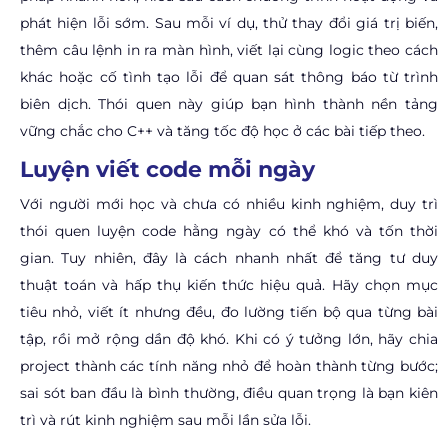
phát hiện lỗi sớm. Sau mỗi ví dụ, thử thay đổi giá trị biến,
thêm câu lệnh in ra màn hình, viết lại cùng logic theo cách
khác hoặc cố tình tạo lỗi để quan sát thông báo từ trình
biên dịch. Thói quen này giúp bạn hình thành nền tảng
vững chắc cho C++ và tăng tốc độ học ở các bài tiếp theo.
Luyện viết code mỗi ngày
Với người mới học và chưa có nhiều kinh nghiệm, duy trì
thói quen luyện code hằng ngày có thể khó và tốn thời
gian. Tuy nhiên, đây là cách nhanh nhất để tăng tư duy
thuật toán và hấp thụ kiến thức hiệu quả. Hãy chọn mục
tiêu nhỏ, viết ít nhưng đều, đo lường tiến bộ qua từng bài
tập, rồi mở rộng dần độ khó. Khi có ý tưởng lớn, hãy chia
project thành các tính năng nhỏ để hoàn thành từng bước;
sai sót ban đầu là bình thường, điều quan trọng là bạn kiên
trì và rút kinh nghiệm sau mỗi lần sửa lỗi.