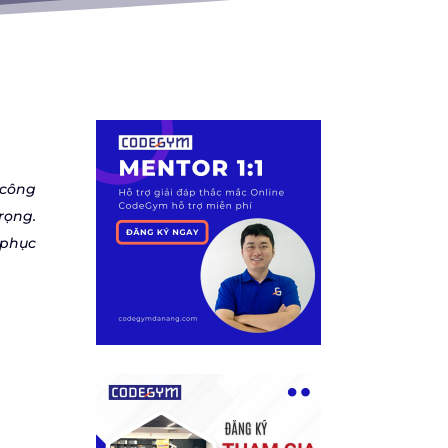
 công
rọng.
 phục