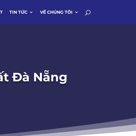
IT
TIN TỨC
VỀ CHÚNG TÔI
hất Đà Nẵng