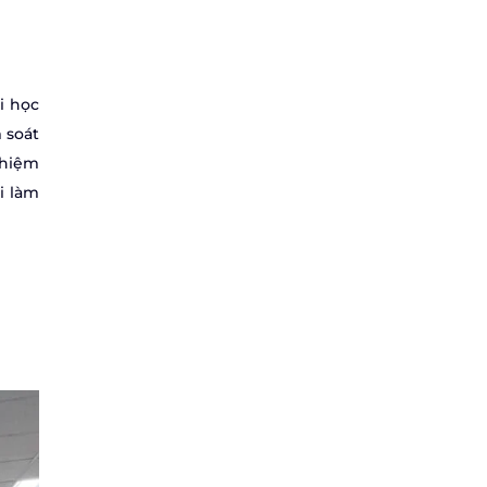
i học
 soát
ghiệm
i làm