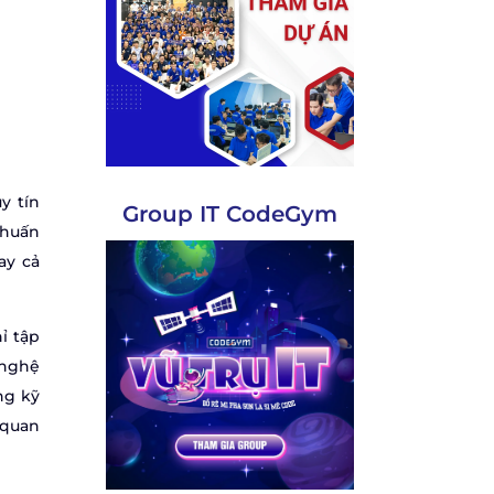
y tín
Group IT CodeGym
 huấn
ay cả
ỉ tập
 nghệ
ng kỹ
 quan