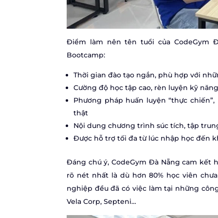
Điểm làm nên tên tuổi của CodeGym Đ
Bootcamp:
Thời gian đào tạo ngắn, phù hợp với n
Cường độ học tập cao, rèn luyện kỹ năng
Phương pháp huấn luyện “thực chiến”,
thật
Nội dung chương trình súc tích, tập tru
Được hỗ trợ tối đa từ lúc nhập học đến k
Đáng chú ý, CodeGym Đà Nẵng cam kết hỗ 
rõ nét nhất là dù hơn 80% học viên chưa
nghiệp đều đã có việc làm tại những công
Vela Corp, Septeni…