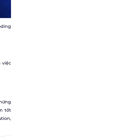
oding
 việc
chứng
n tốt
tion,