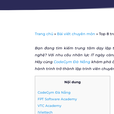
Trang chủ
»
Bài viết chuyên môn
»
Top 8 t
Bạn đang tìm kiếm trung tâm dạy lập t
nghệ? Với nhu cầu nhân lực IT ngày càng
Hãy cùng
CodeGym Đà Nẵng
khám phá ở b
hành trình trở thành lập trình viên chuyê
Nội dung
CodeGym Đà Nẵng
FPT Software Academy
VTC Academy
IViettech