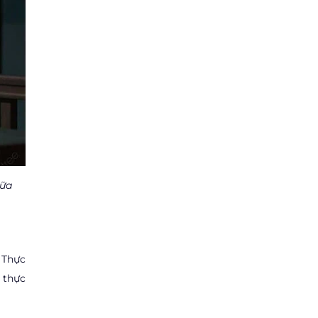
iữa
 Thực
 thực