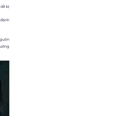
dễ bị
, đánh
nguồn
hướng