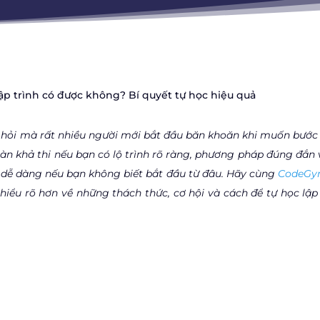
lập trình có được không? Bí quyết tự học hiệu quả
u hỏi mà rất nhiều người mới bắt đầu băn khoăn khi muốn bước
oàn khả thi nếu bạn có lộ trình rõ ràng, phương pháp đúng đắn 
ề dễ dàng nếu bạn không biết bắt đầu từ đâu. Hãy cùng
CodeGy
iểu rõ hơn về những thách thức, cơ hội và cách để tự học lập 