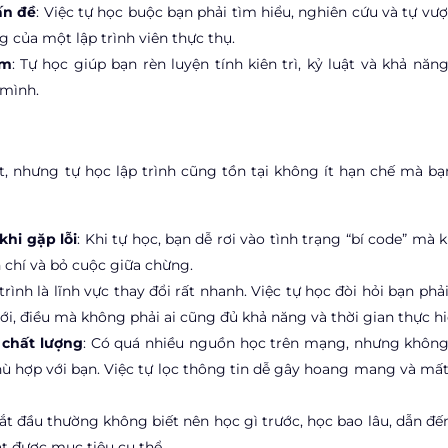
ấn đề
: Việc tự học buộc bạn phải tìm hiểu, nghiên cứu và tự vư
g của một lập trình viên thực thụ.
ệm
: Tự học giúp bạn rèn luyện tính kiên trì, kỷ luật và khả năn
 mình.
t, nhưng tự học lập trình cũng tồn tại không ít hạn chế mà bạ
khi gặp lỗi
: Khi tự học, bạn dễ rơi vào tình trạng “bí code” mà
n chí và bỏ cuộc giữa chừng.
 trình là lĩnh vực thay đổi rất nhanh. Việc tự học đòi hỏi bạn phả
, điều mà không phải ai cũng đủ khả năng và thời gian thực hi
u chất lượng
: Có quá nhiều nguồn học trên mạng, nhưng không
phù hợp với bạn. Việc tự lọc thông tin dễ gây hoang mang và mấ
ắt đầu thường không biết nên học gì trước, học bao lâu, dẫn đế
t được mục tiêu cụ thể.