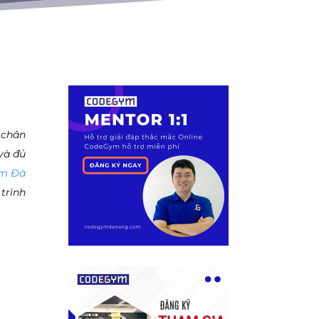
 chân
và đủ
m Đà
trình