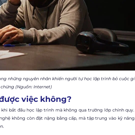
ng những nguyên nhân khiến người tự học lập trình bỏ cuộc g
chừng (Nguồn: Internet)
n được việc không?
 khi bắt đầu học lập trình mà không qua trường lớp chính quy.
 nghệ không còn đặt nặng bằng cấp, mà tập trung vào kỹ năng
n.