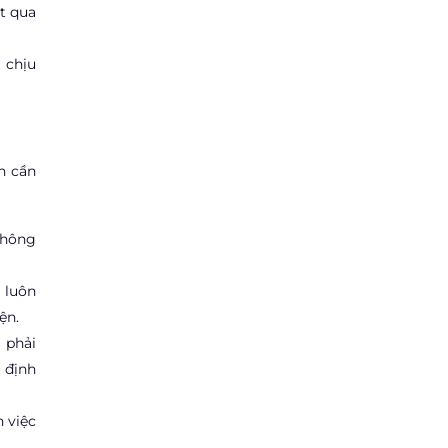
ợt qua
g chịu
n cần
 không
i luôn
ện.
 phải
t định
n việc