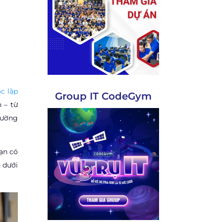
ọc lập
Group IT CodeGym
 – từ
 đường
ạn có
 dưới