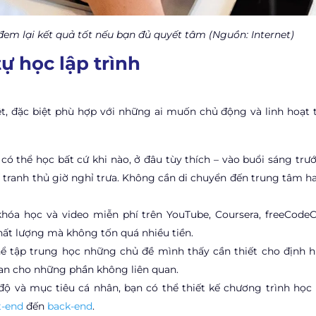
 đem lại kết quả tốt nếu bạn đủ quyết tâm (Nguồn: Internet)
ự học lập trình
rệt, đặc biệt phù hợp với những ai muốn chủ động và linh hoạt 
 có thể học bất cứ khi nào, ở đâu tùy thích – vào buổi sáng trư
hí tranh thủ giờ nghỉ trưa. Không cần di chuyển đến trung tâm h
u, khóa học và video miễn phí trên YouTube, Coursera, freeCode
hất lượng mà không tốn quá nhiều tiền.
hể tập trung học những chủ đề mình thấy cần thiết cho định 
ian cho những phần không liên quan.
 độ và mục tiêu cá nhân, bạn có thể thiết kế chương trình học 
t-end
đến
back-end
.