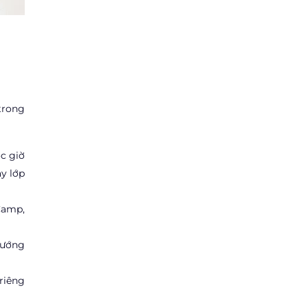
trong
ớc giờ
ay lớp
Camp,
hướng
riêng