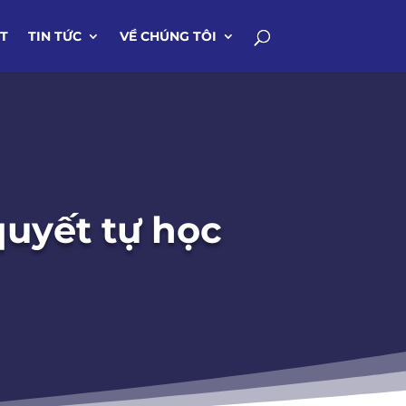
IT
TIN TỨC
VỀ CHÚNG TÔI
quyết tự học