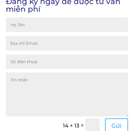
Đăng ký ngay để được tư vấn
miễn phí
=
Gửi
14 + 13