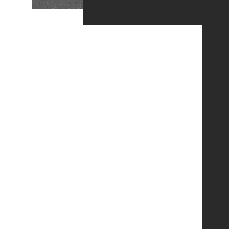
Với đa phần mọi người, ở tuổi ngoài 30 đã
không còn là độ tuổi thích hợp để theo học
một lĩnh vực mới chứ không nói đến bắt đầu
sự nghiệp từ con số 0. Nhưng đối với anh
Chánh – giảng viên tại CodeGym Đà Nẵng thì
tuổi tác đã không thể cản bước anh xây dựng
sự nghiệp lập trình viên của mình
Anh Trần Văn Chánh sinh năm 1985 – là cựu
học viên là của lớp C1019G1 tại CodeGym Đà
Nẵng
Trước khi đến với CodeGym Đà Nẵng, anh
Chánh công tác tại Công ty Cổ phần Điện lực
Dầu khí Việt Nam, nhưng đối với anh, lập trình