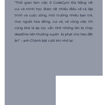
“Thời gian làm việc ở CodeGym Đà Nẵng rất
vui và mình học được rất nhiều điều về cả lập
trình và cuộc sống, môi trường nhiều bạn trẻ,
mọi người hòa đồng, vui vẻ, về công việc thì
cũng khá là áp lực, vẫn nhớ những lần bị cháy
deadline nên thường xuyên bị phạt cho heo đất
ăn” – anh Chánh bật cười khi nhớ lại.
Lời kết