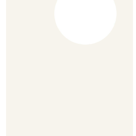
CodeGym Đà Nẵng
Lời kết
Đừng để độ tuổi giới hạn bản thân
AI Coding Cho Sinh Viên IT: Lợi Thế
Cạnh Tranh Khi Ra Trường
Vibe Coding Là Gì? Trào Lưu Lập
Trình Bằng AI Và Giới Hạn Của Nó
Quy Trình Phát Triển Phần Mềm Với
AI: Từ Spec Đến Deploy
GIẢNG VIÊN CODEGYM ĐÀ
NẴNG