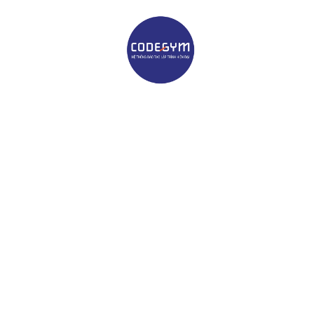
HELLO
CodeGym Đà Nẵng
Anh Chánh đến với CodeGym Đà Nẵng cũng nhờ một
sự tình cờ. Anh chia sẻ, khi anh bắt đầu học,
CodeGym Đà Nẵng vẫn chưa phải một trung tâm đào
tạo lập trình có tiếng như bây giờ, anh biết đến