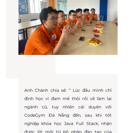
Chọn “sống bên nhau trọn
đời” cùng CodeGym Đà Nẵng
Anh Chánh chia sẻ: “ Lúc đầu mình chỉ
định học vì đam mê thôi rồi về làm lại
ngành cũ, tuy nhiên cái duyên với
CodeGym Đà Nẵng đến, sau khi tốt
nghiệp khóa học Java Full Stack, nhận
được lời mời từ bộ phận đào tạo của