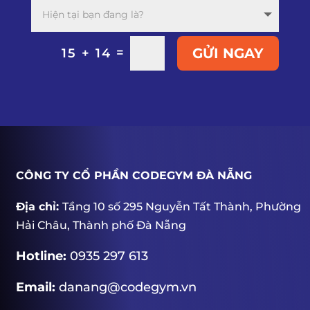
=
GỬI NGAY
15 + 14
CÔNG TY CỔ PHẦN CODEGYM ĐÀ NẴNG
Địa chỉ:
Tầng 10 số 295 Nguyễn Tất Thành, Phường
Hải Châu, Thành phố Đà Nẵng
Hotline:
0935 297 613
Email:
danang@codegym.vn