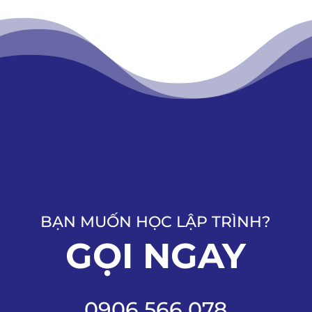
BẠN MUỐN HỌC LẬP TRÌNH?
GỌI NGAY
0906 566 078