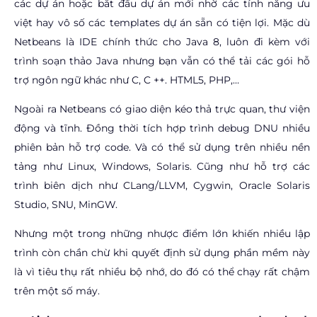
các dự án hoặc bắt đầu dự án mới nhờ các tính năng ưu
việt hay vô số các templates dự án sẵn có tiện lợi. Mặc dù
Netbeans là IDE chính thức cho Java 8, luôn đi kèm với
trình soạn thảo Java nhưng bạn vẫn có thể tải các gói hỗ
trợ ngôn ngữ khác như C, C ++. HTML5, PHP,…
Ngoài ra Netbeans có giao diện kéo thả trực quan, thư viện
động và tĩnh. Đồng thời tích hợp trình debug DNU nhiều
phiên bản hỗ trợ code. Và có thể sử dụng trên nhiều nền
tảng như Linux, Windows, Solaris. Cũng như hỗ trợ các
trình biên dịch như CLang/LLVM, Cygwin, Oracle Solaris
Studio, SNU, MinGW.
Nhưng một trong những nhược điểm lớn khiến nhiều lập
trình còn chần chừ khi quyết định sử dụng phần mềm này
là vì tiêu thụ rất nhiều bộ nhớ, do đó có thể chạy rất chậm
trên một số máy.