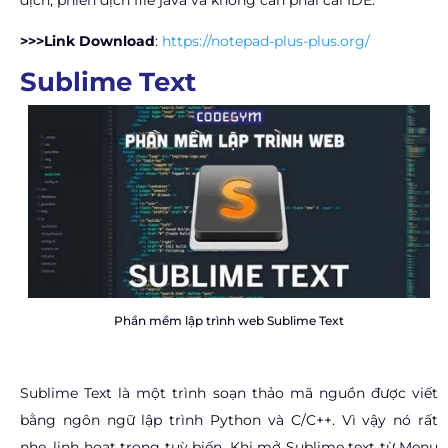
dịch, phiên dịch file java và không cần phải cài IDE.
>>>Link Download
:
https://notepad-plus-plus.org/
Sublime Text
Phần mềm lập trình web Sublime Text
Sublime Text là một trình soạn thảo mã nguồn được viết
bằng ngôn ngữ lập trình Python và C/C++. Vì vậy nó rất
nhẹ, linh hoạt trong tuỳ biến. Khi mở Sublime text từ Menu