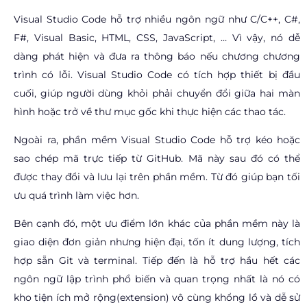
Visual Studio Code hỗ trợ nhiều ngôn ngữ như C/C++, C#,
F#, Visual Basic, HTML, CSS, JavaScript, … Vì vậy, nó dễ
dàng phát hiện và đưa ra thông báo nếu chương chương
trình có lỗi. Visual Studio Code có tích hợp thiết bị đầu
cuối, giúp người dùng khỏi phải chuyển đổi giữa hai màn
hình hoặc trở về thư mục gốc khi thực hiện các thao tác.
Ngoài ra, phần mềm Visual Studio Code hỗ trợ kéo hoặc
sao chép mã trực tiếp từ GitHub. Mã này sau đó có thể
được thay đổi và lưu lại trên phần mềm. Từ đó giúp bạn tối
ưu quá trình làm việc hơn.
Bên cạnh đó, một ưu điểm lớn khác của phần mềm này là
giao diện đơn giản nhưng hiện đại, tốn ít dung lượng, tích
hợp sẵn Git và terminal. Tiếp đến là hỗ trợ hầu hết các
ngôn ngữ lập trình phổ biến và quan trọng nhất là nó có
kho tiện ích mở rộng(extension) vô cùng khổng lồ và dễ sử