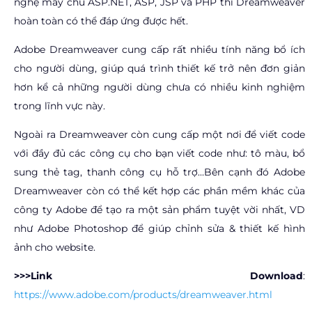
nghệ máy chủ ASP.NET, ASP, JSP và PHP thì Dreamweaver
hoàn toàn có thể đáp ứng được hết.
Adobe Dreamweaver cung cấp rất nhiều tính năng bổ ích
cho người dùng, giúp quá trình thiết kế trở nên đơn giản
hơn kể cả những người dùng chưa có nhiều kinh nghiệm
trong lĩnh vực này.
Ngoài ra Dreamweaver còn cung cấp một nơi để viết code
với đầy đủ các công cụ cho bạn viết code như: tô màu, bổ
sung thẻ tag, thanh công cụ hỗ trợ…Bên cạnh đó Adobe
Dreamweaver còn có thể kết hợp các phần mềm khác của
công ty Adobe để tạo ra một sản phẩm tuyệt vời nhất, VD
như Adobe Photoshop để giúp chỉnh sửa & thiết kế hình
ảnh cho website.
>>>Link Download
:
https://www.adobe.com/products/dreamweaver.html