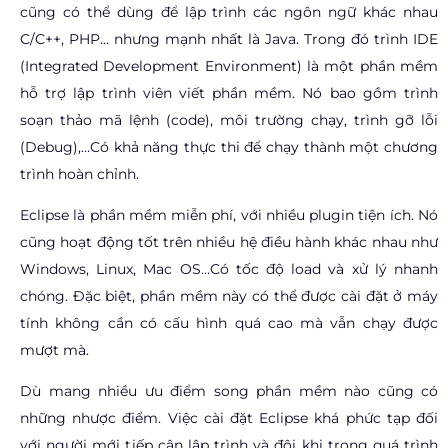
cũng có thể dùng để lập trình các ngôn ngữ khác nhau
C/C++, PHP… nhưng mạnh nhất là Java. Trong đó trình IDE
(Integrated Development Environment) là một phần mềm
hỗ trợ lập trình viên viết phần mềm. Nó bao gồm trình
soạn thảo mã lệnh (code), môi trường chạy, trình gỡ lỗi
(Debug),…Có khả năng thực thi để chạy thành một chương
trình hoàn chỉnh.
Eclipse là phần mềm miễn phí, với nhiều plugin tiện ích. Nó
cũng hoạt động tốt trên nhiều hệ điều hành khác nhau như
Windows, Linux, Mac OS…Có tốc độ load và xử lý nhanh
chóng. Đặc biệt, phần mềm này có thể được cài đặt ở máy
tính không cần có cấu hình quá cao mà vẫn chạy được
mượt mà.
Dù mang nhiều ưu điểm song phần mềm nào cũng có
những nhược điểm. Việc cài đặt Eclipse khá phức tạp đối
với người mới tiếp cận lập trình và đôi khi trong quá trình