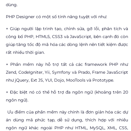
dùng.
PHP Designer có một số tính năng tuyệt với như:
+ Giúp người lập trình tạo, chỉnh sửa, gỡ lỗi, phân tích và
công bố PHP, HTML5, CSS3 và JavaScript, bên cạnh đó còn
giúp tăng tốc độ mã hóa các dòng lệnh nên tiết kiệm được
rất nhiều thời gian.
+ Phần mềm này hỗ trợ tất cả các framework PHP như
Zend, CodeIgniter, Yii, Symfony và Prado, Frame JavaScript
như jQuery, Ext JS, YUI, Dojo, MooTools và Prototype.
+ Đặc biệt nó có thể hỗ trợ đa ngôn ngữ (khoảng trên 20
ngôn ngữ).
Ưu điểm của phần mềm này chính là đơn giản hóa các dự
án dùng mã phức tạp, dễ sử dụng, thích hợp với nhiều
ngôn ngữ khác ngoài PHP như HTML, MySQL, XML, CSS,