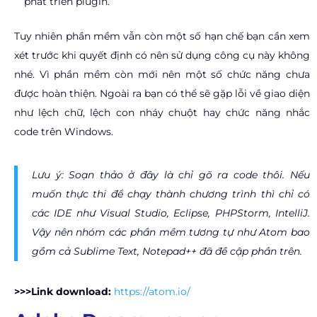
phát triển plugin.
Tuy nhiên phần mềm vẫn còn một số hạn chế bạn cần xem
xét trước khi quyết định có nên sử dụng công cụ này không
nhé. Vì phần mềm còn mới nên một số chức năng chưa
được hoàn thiện. Ngoài ra bạn có thể sẽ gặp lỗi về giao diện
như lệch chữ, lệch con nháy chuột hay chức năng nhắc
code trên Windows.
Lưu ý:
Soạn thảo ở đây là chỉ gõ ra code thôi. Nếu
muốn thực thi để chạy thành chương trình thì chỉ có
các IDE như Visual Studio, Eclipse, PHPStorm, IntelliJ.
Vậy nên nhóm các phần mềm tương tự như Atom bao
gồm cả Sublime Text, Notepad++ đã đề cập phần trên.
>>>Link download:
https://atom.io/