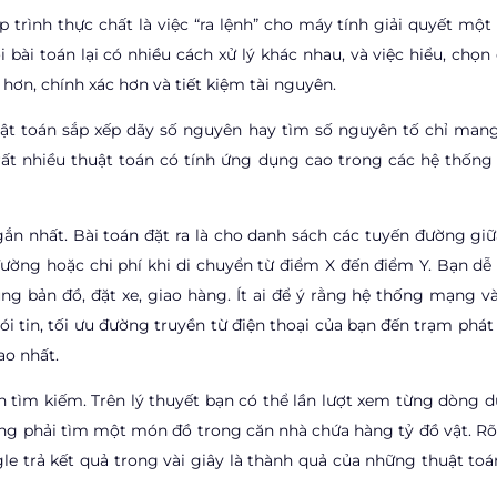
ập trình thực chất là việc “ra lệnh” cho máy tính giải quyết mộ
i bài toán lại có nhiều cách xử lý khác nhau, và việc hiểu, chọ
hơn, chính xác hơn và tiết kiệm tài nguyên.
huật toán sắp xếp dãy số nguyên hay tìm số nguyên tố chỉ mang
rất nhiều thuật toán có tính ứng dụng cao trong các hệ thống
gắn nhất. Bài toán đặt ra là cho danh sách các tuyến đường giữ
 đường hoặc chi phí khi di chuyển từ điểm X đến điểm Y. Bạn dễ
g bản đồ, đặt xe, giao hàng. Ít ai để ý rằng hệ thống mạng và
 tin, tối ưu đường truyền từ điện thoại của bạn đến trạm phát
ao nhất.
 tìm kiếm. Trên lý thuyết bạn có thể lần lượt xem từng dòng dữ
ng phải tìm một món đồ trong căn nhà chứa hàng tỷ đồ vật. Rõ
e trả kết quả trong vài giây là thành quả của những thuật toá