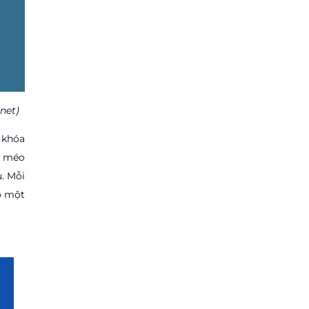
net)
 khóa
m méo
. Mỗi
ó một