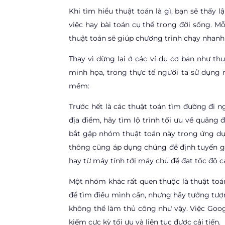
Khi tìm hiểu thuật toán là gì, bạn sẽ thấy l
việc hay bài toán cụ thể trong đời sống. Mỗ
thuật toán sẽ giúp chương trình chạy nhanh 
Thay vì dừng lại ở các ví dụ cơ bản như t
minh họa, trong thực tế người ta sử dụng 
mềm:
Trước hết là các thuật toán tìm đường đi n
địa điểm, hãy tìm lộ trình tối ưu về quãng
bắt gặp nhóm thuật toán này trong ứng dụn
thông cũng áp dụng chúng để định tuyến gói
hay từ máy tính tới máy chủ để đạt tốc độ c
Một nhóm khác rất quen thuộc là thuật toán
để tìm điều mình cần, nhưng hãy tưởng tượ
không thể làm thủ công như vậy. Việc Googl
kiếm cực kỳ tối ưu và liên tục được cải tiến.