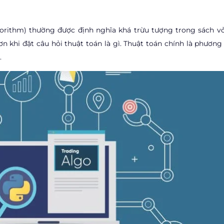
lgorithm) thường được định nghĩa khá trừu tượng trong sách vở
n khi đặt câu hỏi thuật toán là gì. Thuật toán chính là phương
.