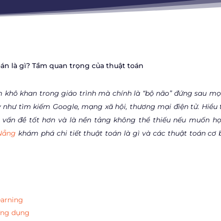
oán là gì? Tầm quan trọng của thuật toán
ệm khô khan trong giáo trình mà chính là “bộ não” đứng sau mọ
hư tìm kiếm Google, mạng xã hội, thương mại điện tử. Hiểu 
t vấn đề tốt hơn và là nền tảng không thể thiếu nếu muốn họ
Nẵng
khám phá chi tiết thuật toán là gì và các thuật toán cơ 
earning
 ứng dụng