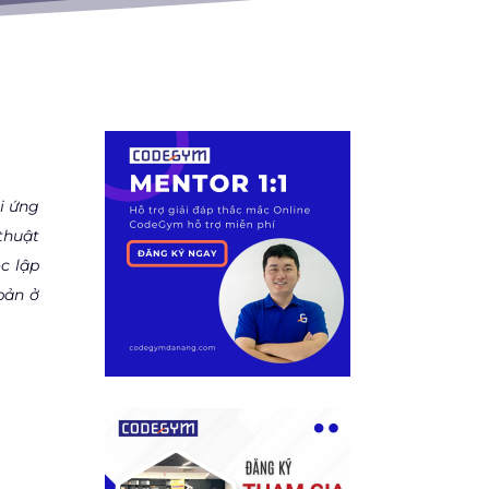
i ứng
thuật
c lập
bản ở