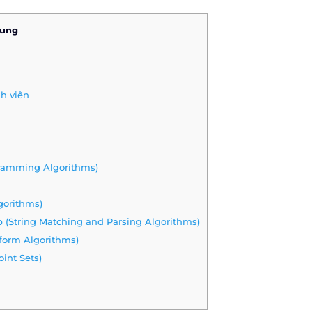
dung
nh viên
gramming Algorithms)
gorithms)
p (String Matching and Parsing Algorithms)
sform Algorithms)
int Sets)