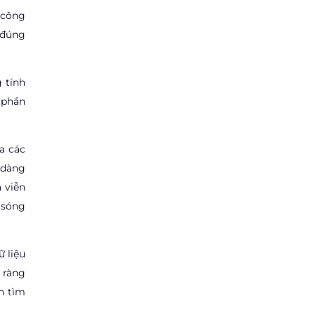
t công
n đúng
 tính
 phần
a các
 dàng
 viễn
 sóng
 liệu
 ràng
n tìm