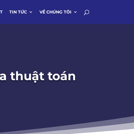
IT
TIN TỨC
VỀ CHÚNG TÔI
a thuật toán