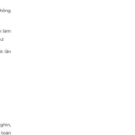
thông
h làm
ư:
t lần
ghìn,
 toán