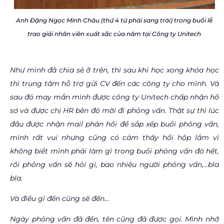
Anh Đặng Ngọc Minh Châu (thứ 4 từ phải sang trái) trong buổi lễ
trao giải nhân viên xuất sắc của năm tại Công ty Unitech
Như mình đã chia sẻ ở trên, thì sau khi học xong khóa học
thì trung tâm hỗ trợ gửi CV đến các công ty cho mình. Và
sau đó may mắn mình được công ty Unitech chấp nhận hồ
sơ và được chị HR bên đó mời đi phỏng vấn. Thật sự thì lúc
đầu được nhận mail phản hồi để sắp xếp buổi phỏng vấn,
mình rất vui nhưng cũng có cảm thấy hồi hộp lắm vì
không biết mình phải làm gì trong buổi phỏng vấn đó hết,
rồi phỏng vấn sẽ hỏi gì, bao nhiêu người phỏng vấn,…bla
bla.
Và điều gì đến cũng sẽ đến…
Ngày phỏng vấn đã đến, tên cũng đã được gọi. Mình nhớ