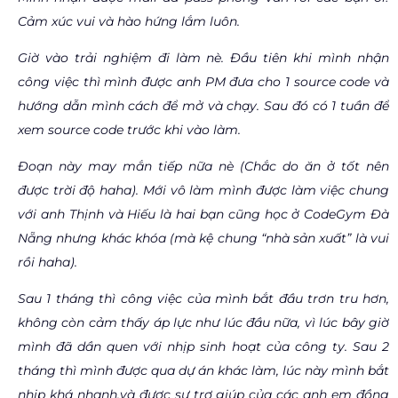
Cảm xúc vui và hào hứng lắm luôn.
Giờ vào trải nghiệm đi làm nè. Đầu tiên khi mình nhận
công việc thì mình được anh PM đưa cho 1 source code và
hướng dẫn mình cách để mở và chạy. Sau đó có 1 tuần để
xem source code trước khi vào làm.
Đoạn này may mắn tiếp nữa nè (Chắc do ăn ở tốt nên
được trời độ haha). Mới vô làm mình được làm việc chung
với anh Thịnh và Hiếu là hai bạn cũng học ở CodeGym Đà
Nẵng nhưng khác khóa (mà kệ chung “nhà sản xuất” là vui
rồi haha).
Sau 1 tháng thì công việc của mình bắt đầu trơn tru hơn,
không còn cảm thấy áp lực như lúc đầu nữa, vì lúc bây giờ
mình đã dần quen với nhịp sinh hoạt của công ty. Sau 2
tháng thì mình được qua dự án khác làm, lúc này mình bắt
nhịp khá nhanh,và được sự trợ giúp của các anh em đồng