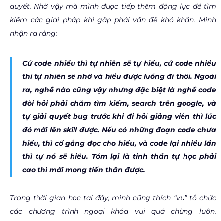
quyết. Nhờ vậy mà mình được tiếp thêm động lực để tìm
kiếm các giải pháp khi gặp phải vấn đề khó khăn. Mình
nhận ra rằng:
Cứ code nhiều thì tự nhiên sẽ tự hiểu, cứ code nhiều
thì tự nhiên sẽ nhớ và hiểu được luồng đi thôi. Ngoài
ra, nghề nào cũng vậy nhưng đặc biệt là nghề code
đòi hỏi phải chăm tìm kiếm, search trên google, và
tự giải quyết bug trước khi đi hỏi giảng viên thì lúc
đó mới lên skill được. Nếu có những đoạn code chưa
hiểu, thì cố gắng đọc cho
hiểu, và code lại nhiều lần
thì tự nó sẽ hiểu. Tóm lại là tinh thần tự học phải
cao thì mới mong tiến thân được.
Trong thời gian học tại đây, mình cũng thích “vụ” tổ chức
các chương trình ngoại khóa vui quá chừng luôn.