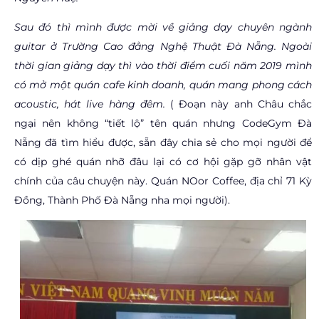
Sau đó thì mình được mời về giảng dạy chuyên ngành
guitar ở Trường Cao đẳng Nghệ Thuật Đà Nẵng. Ngoài
thời gian giảng dạy thì vào thời điểm cuối năm 2019 mình
có mở một quán cafe kinh doanh, quán mang phong cách
acoustic, hát live hàng đêm.
( Đoạn này anh Châu chắc
ngại nên không “tiết lộ” tên quán nhưng CodeGym Đà
Nẵng đã tìm hiểu được, sẵn đây chia sẻ cho mọi người để
có dịp ghé quán nhỡ đâu lại có cơ hội gặp gỡ nhân vật
chính của câu chuyện này. Quán NOor Coffee, địa chỉ 71 Kỳ
Đồng, Thành Phố Đà Nẵng nha mọi người).