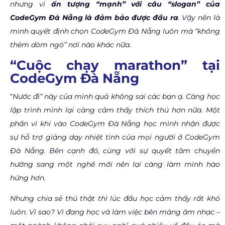
nhưng vì
ấn tượng “mạnh” với câu “slogan” của
CodeGym Đà Nẵng là đảm bảo được đầu ra
. Vậy nên là
mình quyết định chọn CodeGym Đà Nẵng luôn mà “không
thèm dòm ngó” nơi nào khác nữa.
“Cuộc chạy marathon” tại
CodeGym Đà Nẵng
“
Nước đi” này của mình quả không sai các bạn ạ. Càng học
lập trình mình lại càng cảm thấy thích thú hơn nữa. Một
phần vì khi vào CodeGym Đà Nẵng học mình nhận được
sự hỗ trợ giảng dạy nhiệt tình của mọi người ở CodeGym
Đà Nẵng. Bên cạnh đó, cùng với sự quyết tâm chuyển
hướng sang một nghề mới nên lại càng làm mình hào
hứng hơn.
Nhưng chia sẻ thú thật thì lúc đầu học cảm thấy rất khó
luôn. Vì sao? Vì đang học và làm việc bên mảng âm nhạc –