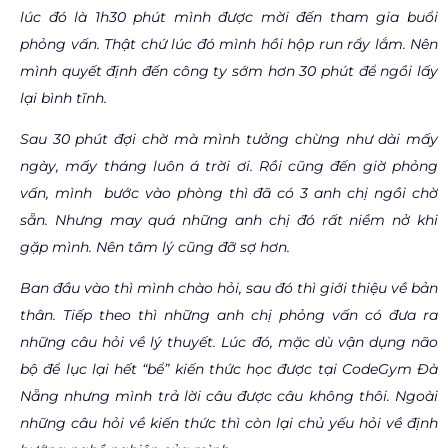
lúc đó là 1h30 phút mình được mời đến tham gia buổi
phỏng vấn. Thật chứ lúc đó mình hồi hộp run rẩy lắm. Nên
mình quyết định đến công ty sớm hơn 30 phút để ngồi lấy
lại bình tĩnh.
Sau 30 phút đợi chờ mà mình tưởng chừng như dài mấy
ngày, mấy tháng luôn á trời ơi. Rồi cũng đến giờ phỏng
vấn, mình bước vào phòng thì đã có 3 anh chị ngồi chờ
sẵn. Nhưng may quá những anh chị đó rất niềm nở khi
gặp mình. Nên tâm lý cũng đỡ sợ hơn.
Ban đầu vào thì mình chào hỏi, sau đó thì giới thiệu về bản
thân. Tiếp theo thì những anh chị phỏng vấn có đưa ra
những câu hỏi về lý thuyết. Lúc đó, mặc dù vận dụng não
bộ để lục lại hết “bể” kiến thức học được tại CodeGym Đà
Nẵng nhưng mình trả lời câu được câu không thôi. Ngoài
những câu hỏi về kiến thức thì còn lại chủ yếu hỏi về định