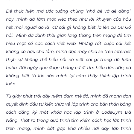
Để thực hiện mơ ước tưởng chừng “nhỏ bé và dễ dàng”
này, mình đã làm một việc theo như lời khuyên của hầu
hết mọi người đó là cứ cái gì không biết là lên cụ Gu Gồ
hỏi. Mình đã dành thời gian lang thang trên mạng để tìm
hiểu một số các cách viết web. Nhưng rốt cuộc cái kết
không có hậu cho lắm, mình đọc mấy chia sẻ trên Internet
thực sự không thể hiểu nổi nó viết cái gì trong đó luôn
huhu. Rồi ngày qua đoạn tháng cứ đi tìm hiểu dần dần, và
không biết từ lúc nào mình lại cảm thấy thích lập trình
luôn.
Từ giây phút trỗi dậy niềm đam mê đó, mình đã mạnh dạn
quyết định đầu tư kiến thức về lập trình cho bản thân bằng
cách đăng ký một khóa học lập trình ở CodeGym Đà
Nẵng. Thật ra trong quá trình tìm kiếm cách học lập trình
trên mạng, mình bắt gặp khá nhiều nơi dạy lập trình