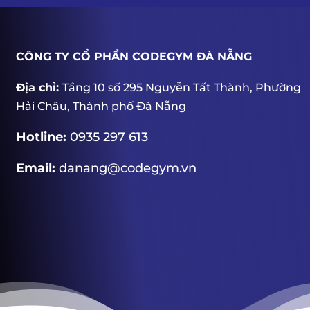
CÔNG TY CỔ PHẦN CODEGYM ĐÀ NẴNG
Địa chỉ:
Tầng 10 số 295 Nguyễn Tất Thành, Phường
Hải Châu, Thành phố Đà Nẵng
Hotline:
0935 297 613
Email:
danang@codegym.vn