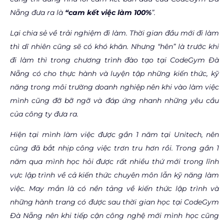
Nẵng đưa ra là
“cam kết việc làm 100%
”.
Lại chia sẻ về trải nghiệm đi làm. Thời gian đầu mới đi làm
thì dĩ nhiên cũng sẽ có khó khăn. Nhưng “hên” là trước khi
đi làm thì trong chương trình đào tạo tại CodeGym Đà
Nẵng có cho thực hành và luyện tập những kiến thức, kỹ
năng trong môi trường doanh nghiệp nên khi vào làm việc
mình cũng đỡ bỡ ngỡ và đáp ứng nhanh những yêu cầu
của công ty đưa ra.
Hiện tại mình làm việc được gần 1 năm tại Unitech, nên
cũng đã bắt nhịp công việc trơn tru hơn rồi. Trong gần 1
năm qua mình học hỏi được rất nhiều thứ mới trong lĩnh
vực lập trình về cả kiến thức chuyên môn lẫn kỹ năng làm
việc. May mắn là có nền tảng về kiến thức lập trình và
những hành trang có được sau thời gian học tại CodeGym
Đà Nẵng nên khi tiếp cận công nghệ mới mình học cũng