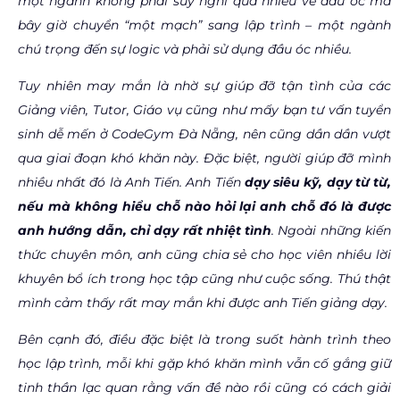
một ngành không phải suy nghĩ quá nhiều về đầu óc mà
bây giờ chuyển “một mạch” sang lập trình – một ngành
chú trọng đến sự logic và phải sử dụng đầu óc nhiều.
Tuy nhiên may mắn là nhờ sự giúp đỡ tận tình của các
Giảng viên, Tutor, Giáo vụ cũng như mấy bạn tư vấn tuyển
sinh dễ mến ở CodeGym Đà Nẵng, nên cũng dần dần vượt
qua giai đoạn khó khăn này. Đặc biệt, người giúp đỡ mình
nhiều nhất đó là Anh Tiến. Anh Tiến
dạy siêu kỹ, dạy từ từ,
nếu mà không hiểu chỗ nào hỏi lại anh chỗ đó là được
anh hướng dẫn, chỉ dạy rất nhiệt tình
. Ngoài những kiến
thức chuyên môn, anh cũng chia sẻ cho học viên nhiều lời
khuyên bổ ích trong học tập cũng như cuộc sống. Thú thật
mình cảm thấy rất may mắn khi được anh Tiến giảng dạy.
Bên cạnh đó, điều đặc biệt là trong suốt hành trình theo
học lập trình, mỗi khi gặp khó khăn mình vẫn cố gắng giữ
tinh thần lạc quan rằng vấn đề nào rồi cũng có cách giải