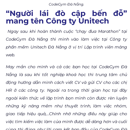
CodeGym Đà Nẵng.
“Người lái đò cập bến đỗ”
mang tên Công ty Unitech
Ngay sau khi hoàn thành cuộc “chạy đua Marathon” tại
CodeGym Đà Nẵng thì mình vào làm việc tại Công ty
phần mềm Unitech Đà Nẵng ở vị trí Lập trình viên mảng
web.
May mắn cho mình và cả các bạn học tại CodeGym Đà
Nẵng là sau khi tốt nghiệp khoá học thì trung tâm chủ
động hướng dẫn mình cách viết CV và gửi CV cho các chị
HR ở các công ty. Ngoài ra trong thời gian học tại đây
ngoài kiến thức về lập trình bọn mình còn được rèn luyện
những kỹ năng mềm như thuyết trình, làm việc nhóm,
giao tiếp hiệu quả,…Chính nhờ những điều này giúp cho
việc tìm kiếm việc làm của mình được dễ dàng hơn và cuối
cùng thì đúng như lời cam kết ban đầu của CodeGym Đà