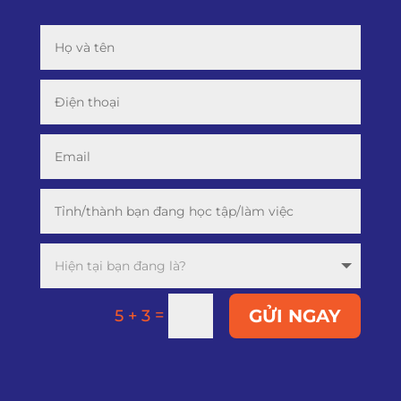
=
GỬI NGAY
5 + 3