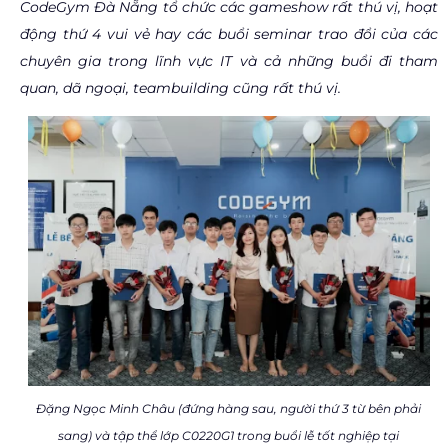
CodeGym Đà Nẵng tổ chức các gameshow rất thú vị, hoạt
động thứ 4 vui vẻ hay các buổi seminar trao đổi của các
chuyên gia trong lĩnh vực IT và cả những buổi đi tham
quan, dã ngoại, teambuilding cũng rất thú vị.
Đặng Ngọc Minh Châu (đứng hàng sau, người thứ 3 từ bên phải
sang) và tập thể lớp C0220G1 trong buổi lễ tốt nghiệp tại