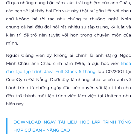
đi qua những cung bậc cảm xúc, trải nghiệm của anh Châu,
các bạn sẽ lại thấy hai lĩnh vực này thật sự gắn kết với nhau
chứ không hề rời rạc như chúng ta thường nghĩ. Nhìn
chung
cả hai đều đòi hỏi rất nhiều sự tập trung, kỷ luật và
kiên trì để trở nên tuyệt vời hơn trong chuyên môn của
mình.
Người Giảng viên ấy không ai chính là anh Đặng Ngọc
Minh Châu, anh Châu sinh năm 1995, là cựu học viên
khoá
đào tạo lập trình Java Full Stack 6 tháng
lớp
C0220G1
tại
CodeGym Đà Nẵng. Dưới đây là những chia sẻ của anh về
hành trình từ những ngày đầu bén duyên với lập trình cho
đến trở thành một lập trình viên làm việc tại Unitech như
hiện nay.
DOWNLOAD NGAY TÀI LIỆU HỌC LẬP TRÌNH TỔNG
HỢP CƠ BẢN – NÂNG CAO